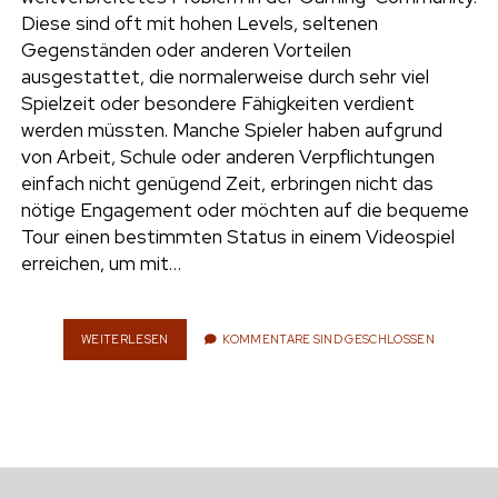
e
Diese sind oft mit hohen Levels, seltenen
UMWELT
Gegenständen oder anderen Vorteilen
n
ausgestattet, die normalerweise durch sehr viel
t
i
Spielzeit oder besondere Fähigkeiten verdient
n
w
n
werden müssten. Manche Spieler haben aufgrund
i
s
von Arbeit, Schule oder anderen Verpflichtungen
e
t
t
einfach nicht genügend Zeit, erbringen nicht das
t
a
nötige Engagement oder möchten auf die bequeme
r
e
g
Tour einen bestimmten Status in einem Videospiel
r
r
erreichen, um mit…
a
m
WEITERLESEN
G
KOMMENTARE SIND GESCHLOSSEN
A
M
I
N
G
:
W