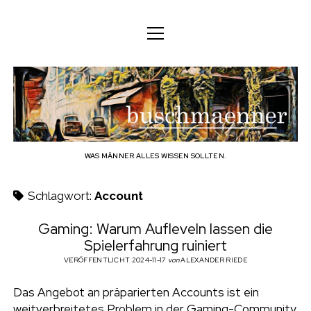
M
M
DEUTSCH
e
e
n
n
ü
DEUTSCH
KÖRPER
ü
b
ö
ö
f
ENGLISH
f
f
GEIST
f
n
u
n
e
n
e
FAMILIE
n
s
BERUF
WAS MÄNNER ALLES WISSEN SOLLTEN.
c
TECHNOLOGIE
Schlagwort:
Account
h
HANDWERK
Gaming: Warum Aufleveln lassen die
Spielerfahrung ruiniert
HAUSHALT
m
VERÖFFENTLICHT 2024-11-17
von
ALEXANDER RIEDE
HOBBY
a
Das Angebot an präparierten Accounts ist ein
SOZIALES
weitverbreitetes Problem in der Gaming-Community.