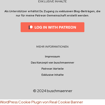
EXKLUSIVE INHALTE
A
R
Als Unterstützer erhältst Du Zugang zu exklusiven Blog-Beiträgen, die
U
nur für meine Patreon Gemeinschaft erstellt werden.
M
A
U
F
L
E
V
MEHR INFORMATIONEN
E
L
N
Impressum
L
Das Konzept von buschmaenner
A
Patreon Vorteile
S
S
Exklusive Inhalte
E
N
D
© 2024 buschmaenner
I
E
S
WordPress Cookie Plugin von Real Cookie Banner
P