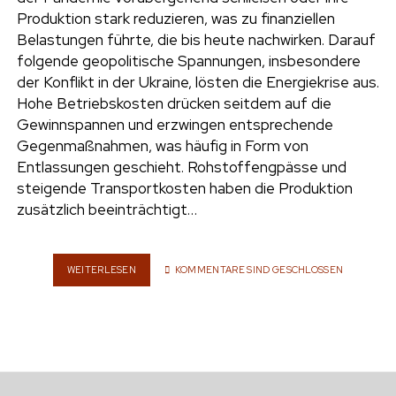
e
Produktion stark reduzieren, was zu finanziellen
UMWELT
Belastungen führte, die bis heute nachwirken. Darauf
n
folgende geopolitische Spannungen, insbesondere
t
i
der Konflikt in der Ukraine, lösten die Energiekrise aus.
n
w
n
Hohe Betriebskosten drücken seitdem auf die
i
s
Gewinnspannen und erzwingen entsprechende
e
t
t
Gegenmaßnahmen, was häufig in Form von
t
a
Entlassungen geschieht. Rohstoffengpässe und
r
e
g
steigende Transportkosten haben die Produktion
r
r
zusätzlich beeinträchtigt…
a
m
WEITERLESEN
F
KOMMENTARE SIND GESCHLOSSEN
I
N
A
N
Z
I
E