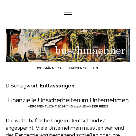
M
M
DEUTSCH
e
e
n
n
ü
DEUTSCH
KÖRPER
b
ü
ö
ö
f
ENGLISH
f
f
GEIST
f
n
u
e
n
n
FAMILIE
e
n
s
BERUF
WAS MÄNNER ALLES WISSEN SOLLTEN.
c
TECHNOLOGIE
Schlagwort:
Entlassungen
h
HANDWERK
Finanzielle Unsicherheiten im Unternehmen
HAUSHALT
VERÖFFENTLICHT 2024-11-15
von
ALEXANDER RIEDE
m
HOBBY
Die wirtschaftliche Lage in Deutschland ist
a
angespannt. Viele Unternehmen mussten während
SOZIALES
der Pandemie vorübergehend schließen oder ihre