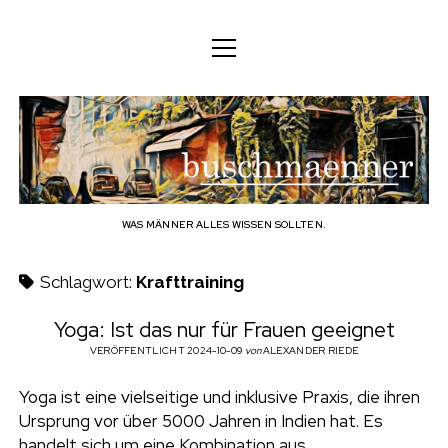
M
M
DEUTSCH
e
e
n
n
ü
DEUTSCH
KÖRPER
ü
b
ö
ö
f
ENGLISH
f
f
GEIST
f
n
u
n
e
n
e
FAMILIE
n
s
BERUF
WAS MÄNNER ALLES WISSEN SOLLTEN.
c
TECHNOLOGIE
Schlagwort:
Krafttraining
h
HANDWERK
Yoga: Ist das nur für Frauen geeignet
HAUSHALT
VERÖFFENTLICHT 2024-10-09
von
ALEXANDER RIEDE
m
HOBBY
Yoga ist eine vielseitige und inklusive Praxis, die ihren
a
Ursprung vor über 5000 Jahren in Indien hat. Es
SOZIALES
handelt sich um eine Kombination aus