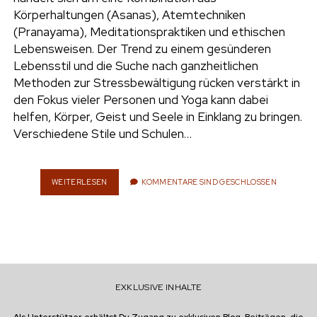
e
Körperhaltungen (Asanas), Atemtechniken
UMWELT
(Pranayama), Meditationspraktiken und ethischen
n
Lebensweisen. Der Trend zu einem gesünderen
t
i
Lebensstil und die Suche nach ganzheitlichen
n
w
n
Methoden zur Stressbewältigung rücken verstärkt in
i
s
den Fokus vieler Personen und Yoga kann dabei
e
t
t
helfen, Körper, Geist und Seele in Einklang zu bringen.
t
a
Verschiedene Stile und Schulen…
r
e
g
r
r
a
WEITERLESEN
Y
KOMMENTARE SIND GESCHLOSSEN
O
m
G
A
:
I
S
T
EXKLUSIVE INHALTE
D
A
S