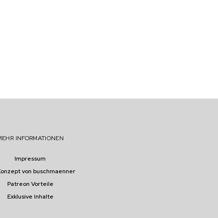
MEHR INFORMATIONEN
Impressum
Konzept von buschmaenner
Patreon Vorteile
Exklusive Inhalte