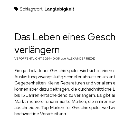
h
Schlagwort:
Langlebigkeit
m
Das Leben eines Geschi
verlängern
a
VERÖFFENTLICHT 2024-10-05
von
ALEXANDER RIEDE
Ein gut beladener Geschirrspüler wird sich in einem
e
Auslastung zwangsläufig schneller abnutzen als un
Gegebenheiten. Kleine Reparaturen und vor allem 
können aber dazu beitragen, die durchschnittliche
bis 15 Jahren entscheidend zu verlängern. Es gibt 
n
Markt mehrere renommierte Marken, die in ihrer Be
abschneiden. Top Marken für Geschirrspüler weltwe
hochwertige Verarbeitung…