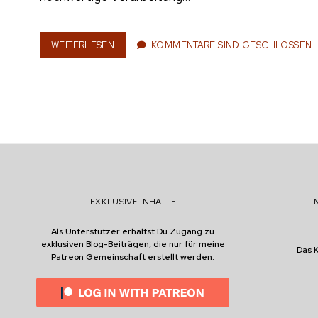
n
WEITERLESEN
D
KOMMENTARE SIND GESCHLOSSEN
A
S
e
L
E
B
E
N
r
E
I
N
E
EXKLUSIVE INHALTE
S
G
Als Unterstützer erhältst Du Zugang zu
E
exklusiven Blog-Beiträgen, die nur für meine
S
Das 
Patreon Gemeinschaft erstellt werden.
C
H
I
R
R