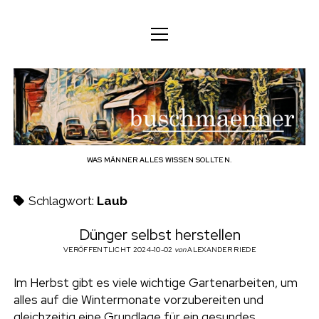
M
M
DEUTSCH
e
e
n
n
ü
DEUTSCH
KÖRPER
ü
b
ö
ö
f
ENGLISH
f
f
GEIST
f
n
u
n
e
n
e
FAMILIE
n
s
BERUF
WAS MÄNNER ALLES WISSEN SOLLTEN.
c
TECHNOLOGIE
Schlagwort:
Laub
h
HANDWERK
Dünger selbst herstellen
HAUSHALT
VERÖFFENTLICHT 2024-10-02
von
ALEXANDER RIEDE
m
HOBBY
Im Herbst gibt es viele wichtige Gartenarbeiten, um
a
alles auf die Wintermonate vorzubereiten und
SOZIALES
gleichzeitig eine Grundlage für ein gesundes