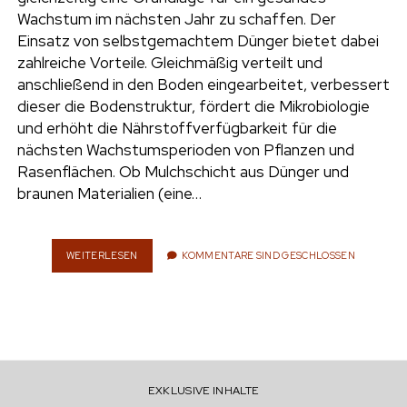
e
Wachstum im nächsten Jahr zu schaffen. Der
UMWELT
Einsatz von selbstgemachtem Dünger bietet dabei
n
zahlreiche Vorteile. Gleichmäßig verteilt und
t
i
anschließend in den Boden eingearbeitet, verbessert
n
w
n
dieser die Bodenstruktur, fördert die Mikrobiologie
i
s
und erhöht die Nährstoffverfügbarkeit für die
e
t
t
nächsten Wachstumsperioden von Pflanzen und
t
a
Rasenflächen. Ob Mulchschicht aus Dünger und
r
e
g
braunen Materialien (eine…
r
r
a
m
WEITERLESEN
D
KOMMENTARE SIND GESCHLOSSEN
Ü
N
G
E
R
S
E
EXKLUSIVE INHALTE
L