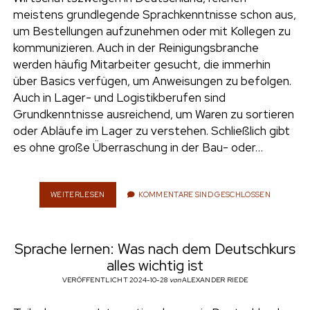
e
meistens grundlegende Sprachkenntnisse schon aus,
UMWELT
um Bestellungen aufzunehmen oder mit Kollegen zu
n
kommunizieren. Auch in der Reinigungsbranche
t
i
werden häufig Mitarbeiter gesucht, die immerhin
n
w
n
über Basics verfügen, um Anweisungen zu befolgen.
i
s
Auch in Lager- und Logistikberufen sind
e
t
t
Grundkenntnisse ausreichend, um Waren zu sortieren
t
a
oder Abläufe im Lager zu verstehen. Schließlich gibt
r
e
g
es ohne große Überraschung in der Bau- oder…
r
r
a
m
WEITERLESEN
S
KOMMENTARE SIND GESCHLOSSEN
P
R
A
Sprache lernen: Was nach dem Deutschkurs
C
H
alles wichtig ist
E
VERÖFFENTLICHT 2024-10-28
von
ALEXANDER RIEDE
L
E