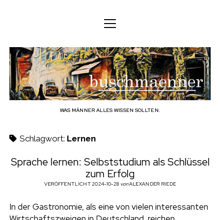
M
M
DEUTSCH
e
e
n
n
ü
DEUTSCH
KÖRPER
ü
b
ö
ö
f
ENGLISH
f
f
GEIST
f
n
u
n
e
n
e
FAMILIE
n
s
BERUF
WAS MÄNNER ALLES WISSEN SOLLTEN.
c
TECHNOLOGIE
Schlagwort:
Lernen
h
HANDWERK
Sprache lernen: Selbststudium als Schlüssel
zum Erfolg
HAUSHALT
m
VERÖFFENTLICHT 2024-10-28
von
ALEXANDER RIEDE
HOBBY
a
In der Gastronomie, als eine von vielen interessanten
SOZIALES
Wirtschaftszweigen in Deutschland, reichen