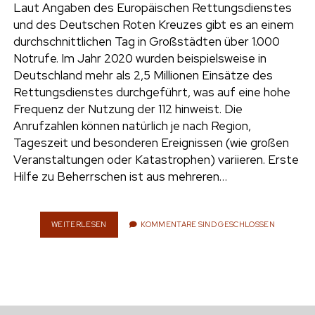
Laut Angaben des Europäischen Rettungsdienstes
L
E
und des Deutschen Roten Kreuzes gibt es an einem
Ü
R
S
N
durchschnittlichen Tag in Großstädten über 1.000
S
E
Notrufe. Im Jahr 2020 wurden beispielsweise in
E
N
Deutschland mehr als 2,5 Millionen Einsätze des
L
:
Z
Rettungsdienstes durchgeführt, was auf eine hohe
W
U
A
Frequenz der Nutzung der 112 hinweist. Die
M
S
Anrufzahlen können natürlich je nach Region,
E
N
Tageszeit und besonderen Ereignissen (wie großen
R
A
F
Veranstaltungen oder Katastrophen) variieren. Erste
C
O
H
Hilfe zu Beherrschen ist aus mehreren…
L
D
G
E
M
WEITERLESEN
E
KOMMENTARE SIND GESCHLOSSEN
D
R
E
S
U
T
T
E
S
H
C
I
H