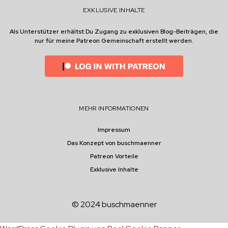
L
K
EXKLUSIVE INHALTE
F
U
E
R
Als Unterstützer erhältst Du Zugang zu exklusiven Blog-Beiträgen, die
:
S
nur für meine Patreon Gemeinschaft erstellt werden.
W
A
O
L
K
L
A
E
N
S
N
W
I
I
MEHR INFORMATIONEN
C
C
H
H
D
T
Impressum
A
I
Das Konzept von buschmaenner
S
G
Patreon Vorteile
L
I
E
S
Exklusive Inhalte
R
T
N
E
© 2024 buschmaenner
N