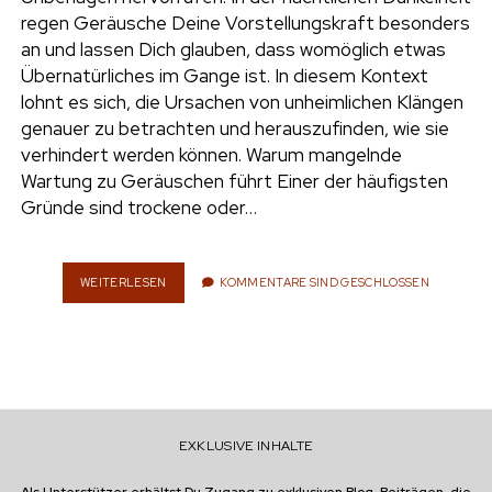
e
regen Geräusche Deine Vorstellungskraft besonders
UMWELT
an und lassen Dich glauben, dass womöglich etwas
n
Übernatürliches im Gange ist. In diesem Kontext
t
i
lohnt es sich, die Ursachen von unheimlichen Klängen
n
w
n
genauer zu betrachten und herauszufinden, wie sie
i
s
verhindert werden können. Warum mangelnde
e
t
t
Wartung zu Geräuschen führt Einer der häufigsten
t
a
Gründe sind trockene oder…
r
e
g
r
r
a
WEITERLESEN
P
KOMMENTARE SIND GESCHLOSSEN
F
m
L
E
G
E
U
N
EXKLUSIVE INHALTE
D
R
E