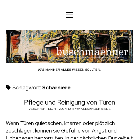
M
M
DEUTSCH
e
e
n
n
ü
DEUTSCH
KÖRPER
ü
b
ö
ö
f
ENGLISH
f
f
GEIST
f
n
u
n
e
n
e
FAMILIE
n
s
BERUF
WAS MÄNNER ALLES WISSEN SOLLTEN.
c
TECHNOLOGIE
Schlagwort:
Scharniere
h
HANDWERK
Pflege und Reinigung von Türen
HAUSHALT
VERÖFFENTLICHT 2024-10-11
von
ALEXANDER RIEDE
m
HOBBY
Wenn Türen quietschen, knarren oder plötzlich
a
zuschlagen, können sie Gefühle von Angst und
SOZIALES
Unbehagen hervorrufen. In der nächtlichen Dunkelheit