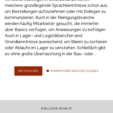
e
meistens grundlegende Sprachkenntnisse schon aus,
UMWELT
um Bestellungen aufzunehmen oder mit Kollegen zu
n
kommunizieren. Auch in der Reinigungsbranche
t
i
werden häufig Mitarbeiter gesucht, die immerhin
n
w
n
über Basics verfügen, um Anweisungen zu befolgen.
i
s
Auch in Lager- und Logistikberufen sind
e
t
t
Grundkenntnisse ausreichend, um Waren zu sortieren
t
a
oder Abläufe im Lager zu verstehen. Schließlich gibt
r
e
g
es ohne große Überraschung in der Bau- oder…
r
r
a
m
WEITERLESEN
S
KOMMENTARE SIND GESCHLOSSEN
P
R
A
C
H
E
L
EXKLUSIVE INHALTE
E