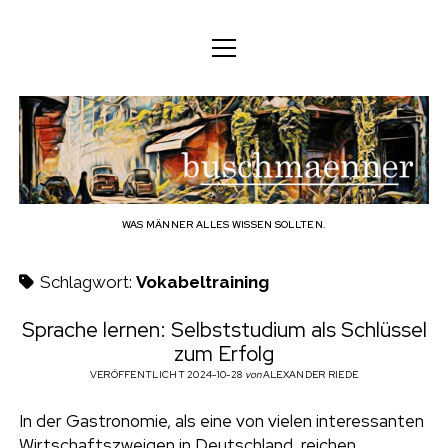
M
M
DEUTSCH
e
e
n
n
ü
DEUTSCH
KÖRPER
ü
b
ö
ö
f
ENGLISH
f
f
GEIST
f
n
u
n
e
n
e
FAMILIE
n
s
BERUF
WAS MÄNNER ALLES WISSEN SOLLTEN.
c
TECHNOLOGIE
Schlagwort:
Vokabeltraining
h
HANDWERK
Sprache lernen: Selbststudium als Schlüssel
zum Erfolg
HAUSHALT
m
VERÖFFENTLICHT 2024-10-28
von
ALEXANDER RIEDE
HOBBY
a
In der Gastronomie, als eine von vielen interessanten
SOZIALES
Wirtschaftszweigen in Deutschland, reichen