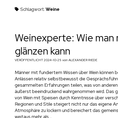
h
Schlagwort:
Weine
m
Weinexperte: Wie man 
glänzen kann
a
VERÖFFENTLICHT 2024-10-25
von
ALEXANDER RIEDE
Männer mit fundiertem Wissen über Wein können be
e
Anlässen relativ selbstbewusst die Gesprächsfüh
gesammelten Erfahrungen teilen, was von anderen 
äußerst beeindruckend wahrgenommen wird. Das g
von Wein mit Speisen durch Kenntnisse über versc
n
Regionen und Stile steigert nicht nur das eigene An
Atmosphäre zu lockern und bereichert das gemeinsa
weitaus mehr als…