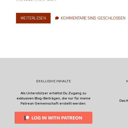
n
WEITERLESEN
W
KOMMENTARE SIND GESCHLOSSEN
E
I
e
N
E
X
P
E
r
R
T
E
:
EXKLUSIVE INHALTE
W
I
Als Unterstützer erhältst Du Zugang zu
E
exklusiven Blog-Beiträgen, die nur für meine
M
Das 
Patreon Gemeinschaft erstellt werden.
A
N
M
I
T