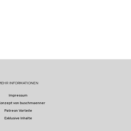
MEHR INFORMATIONEN
Impressum
Konzept von buschmaenner
Patreon Vorteile
Exklusive Inhalte