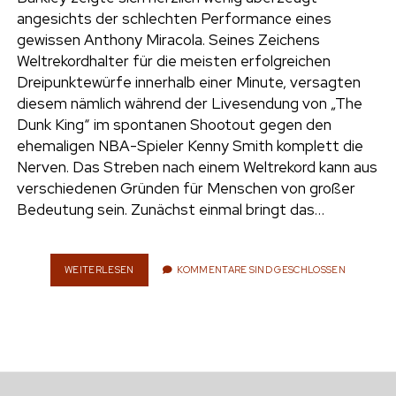
e
angesichts der schlechten Performance eines
UMWELT
gewissen Anthony Miracola. Seines Zeichens
n
Weltrekordhalter für die meisten erfolgreichen
t
i
Dreipunktewürfe innerhalb einer Minute, versagten
n
w
n
diesem nämlich während der Livesendung von „The
i
s
Dunk King“ im spontanen Shootout gegen den
e
t
t
ehemaligen NBA-Spieler Kenny Smith komplett die
t
a
Nerven. Das Streben nach einem Weltrekord kann aus
r
e
g
verschiedenen Gründen für Menschen von großer
r
r
Bedeutung sein. Zunächst einmal bringt das…
a
m
WEITERLESEN
E
KOMMENTARE SIND GESCHLOSSEN
I
N
M
A
L
I
M