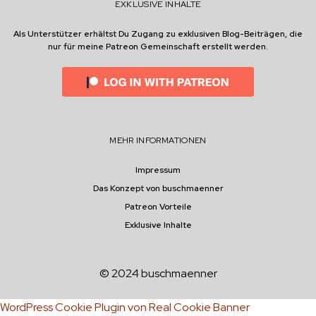
EXKLUSIVE INHALTE
G
U
Als Unterstützer erhältst Du Zugang zu exklusiven Blog-Beiträgen, die
I
nur für meine Patreon Gemeinschaft erstellt werden.
N
N
E
S
S
B
U
MEHR INFORMATIONEN
C
H
D
Impressum
E
Das Konzept von buschmaenner
R
Patreon Vorteile
R
E
Exklusive Inhalte
K
O
R
© 2024 buschmaenner
D
E
S
WordPress Cookie Plugin von Real Cookie Banner
T