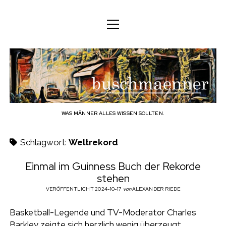
M
M
DEUTSCH
e
e
n
n
ü
DEUTSCH
KÖRPER
ü
b
ö
ö
f
ENGLISH
f
f
GEIST
f
n
u
n
e
n
e
FAMILIE
n
s
BERUF
WAS MÄNNER ALLES WISSEN SOLLTEN.
c
TECHNOLOGIE
Schlagwort:
Weltrekord
h
HANDWERK
Einmal im Guinness Buch der Rekorde
stehen
HAUSHALT
m
VERÖFFENTLICHT 2024-10-17
von
ALEXANDER RIEDE
HOBBY
a
Basketball-Legende und TV-Moderator Charles
SOZIALES
Barkley zeigte sich herzlich wenig überzeugt