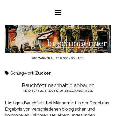
M
M
DEUTSCH
e
e
n
n
ü
DEUTSCH
KÖRPER
ü
b
ö
ö
f
ENGLISH
f
f
GEIST
f
n
u
n
e
n
e
FAMILIE
n
s
BERUF
WAS MÄNNER ALLES WISSEN SOLLTEN.
c
TECHNOLOGIE
Schlagwort:
Zucker
h
HANDWERK
Bauchfett nachhaltig abbauen
HAUSHALT
VERÖFFENTLICHT 2024-12-09
von
ALEXANDER RIEDE
m
HOBBY
Lästiges Bauchfett bei Männern ist in der Regel das
a
Ergebnis von verschiedenen biologischen und
SOZIALES
hormonellen Faktoren. Bei einem ungesunden