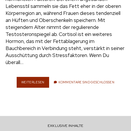
e
Lebensstil sammeln sie das Fett eher in der oberen
UMWELT
Körperregion an, während Frauen dieses tendenziell
n
an Hüften und Oberschenkeln speichern. Mit
t
i
steigendem Alter nimmt der regulierende
n
w
n
Testosteronspiegel ab. Cortisol ist ein weiteres
i
s
Hormon, das mit der Fettablagerung im
e
t
t
Bauchbereich in Verbindung steht, verstärkt in seiner
t
a
Ausschüttung durch Stressfaktoren. Wenn Du
r
e
g
überall…
r
r
a
m
WEITERLESEN
B
KOMMENTARE SIND GESCHLOSSEN
A
U
C
H
F
E
T
EXKLUSIVE INHALTE
T