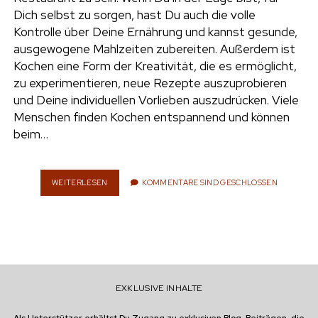
e
Dich selbst zu sorgen, hast Du auch die volle
UMWELT
Kontrolle über Deine Ernährung und kannst gesunde,
n
ausgewogene Mahlzeiten zubereiten. Außerdem ist
t
i
Kochen eine Form der Kreativität, die es ermöglicht,
n
w
n
zu experimentieren, neue Rezepte auszuprobieren
i
s
und Deine individuellen Vorlieben auszudrücken. Viele
e
t
t
Menschen finden Kochen entspannend und können
t
a
beim…
r
e
g
r
r
a
WEITERLESEN
K
KOMMENTARE SIND GESCHLOSSEN
O
m
C
H
E
N
:
S
EXKLUSIVE INHALTE
T
A
R