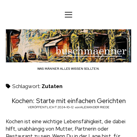
M
M
DEUTSCH
e
e
n
n
ü
DEUTSCH
KÖRPER
ü
b
ö
ö
f
ENGLISH
f
f
GEIST
f
n
u
n
e
n
e
FAMILIE
n
s
BERUF
WAS MÄNNER ALLES WISSEN SOLLTEN.
c
TECHNOLOGIE
Schlagwort:
Zutaten
h
HANDWERK
Kochen: Starte mit einfachen Gerichten
HAUSHALT
VERÖFFENTLICHT 2024-10-12
von
ALEXANDER RIEDE
m
HOBBY
Kochen ist eine wichtige Lebensfähigkeit, die dabei
a
hilft, unabhängig von Mutter, Partnerin oder
SOZIALES
Restaurant zu sein. Wenn Du in der Lage bist, für