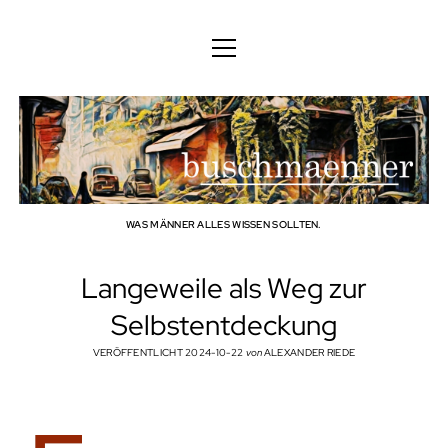
DEUTSCH
DEUTSCH
KÖRPER
ENGLISH
GEIST
FAMILIE
BERUF
WAS MÄNNER ALLES WISSEN SOLLTEN.
TECHNOLOGIE
Langeweile als Weg zur
HANDWERK
Selbstentdeckung
HAUSHALT
VERÖFFENTLICHT 2024-10-22
von
ALEXANDER RIEDE
HOBBY
SOZIALES