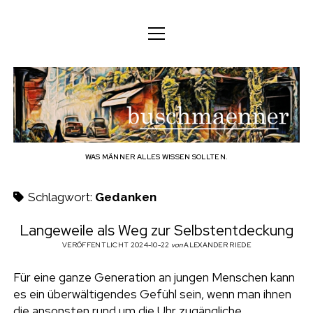
M
M
DEUTSCH
e
e
n
n
ü
DEUTSCH
KÖRPER
ü
b
ö
ö
f
ENGLISH
f
f
GEIST
f
n
u
n
e
n
e
FAMILIE
n
s
BERUF
WAS MÄNNER ALLES WISSEN SOLLTEN.
c
TECHNOLOGIE
Schlagwort:
Gedanken
h
HANDWERK
Langeweile als Weg zur Selbstentdeckung
HAUSHALT
VERÖFFENTLICHT 2024-10-22
von
ALEXANDER RIEDE
m
HOBBY
Für eine ganze Generation an jungen Menschen kann
a
es ein überwältigendes Gefühl sein, wenn man ihnen
SOZIALES
die ansonsten rund um die Uhr zugängliche