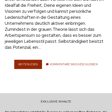
e
Idealfall die Freiheit, Deine eigenen Ideen und
UMWELT
Visionen zu verfolgen und kannst persönliche
n
Leidenschaften in die Gestaltung eines
t
i
Unternehmens deutlich aktiver einbringen.
n
w
n
Zumindest in der grauen Theorie lässt sich das
i
s
Arbeitspensum so gestalten, dass es besser zum
e
t
t
jeweiligen Lebensstil passt. Selbständigkeit besitzt
t
a
das Potenzial, ein…
r
e
g
r
r
a
WEITERLESEN
S
KOMMENTARE SIND GESCHLOSSEN
E
m
L
B
S
T
Ä
N
EXKLUSIVE INHALTE
D
I
G