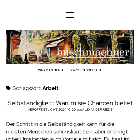
M
M
DEUTSCH
e
e
n
n
ü
DEUTSCH
KÖRPER
ü
b
ö
ö
f
ENGLISH
f
f
GEIST
f
n
u
n
e
n
e
FAMILIE
n
s
BERUF
WAS MÄNNER ALLES WISSEN SOLLTEN.
c
TECHNOLOGIE
Schlagwort:
Arbeit
h
HANDWERK
Selbständigkeit: Warum sie Chancen bietet
HAUSHALT
VERÖFFENTLICHT 2024-10-20
von
ALEXANDER RIEDE
m
HOBBY
Der Schritt in die Selbständigkeit kann für die
a
meisten Menschen sehr riskant sein, aber er bringt
SOZIALES
unter Umständen auch Vorteile mit sich. Du hast im