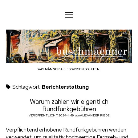
M
M
DEUTSCH
e
e
n
n
ü
DEUTSCH
KÖRPER
ü
b
ö
ö
f
ENGLISH
f
f
GEIST
f
n
u
n
e
n
e
FAMILIE
n
s
BERUF
WAS MÄNNER ALLES WISSEN SOLLTEN.
c
TECHNOLOGIE
Schlagwort:
Berichterstattung
h
HANDWERK
Warum zahlen wir eigentlich
Rundfunkgebühren
HAUSHALT
m
VERÖFFENTLICHT 2024-11-19
von
ALEXANDER RIEDE
HOBBY
a
Verpflichtend erhobene Rundfunkgebühren werden
SOZIALES
verwendet, um qualitativ hochwertige Fernseh- und