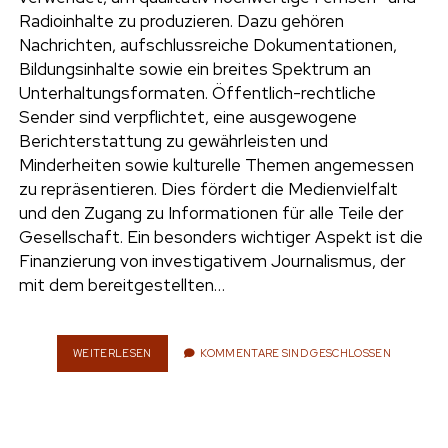
e
Radioinhalte zu produzieren. Dazu gehören
UMWELT
Nachrichten, aufschlussreiche Dokumentationen,
n
Bildungsinhalte sowie ein breites Spektrum an
t
i
Unterhaltungsformaten. Öffentlich-rechtliche
n
w
n
Sender sind verpflichtet, eine ausgewogene
i
s
Berichterstattung zu gewährleisten und
e
t
t
Minderheiten sowie kulturelle Themen angemessen
t
a
zu repräsentieren. Dies fördert die Medienvielfalt
r
e
g
und den Zugang zu Informationen für alle Teile der
r
r
Gesellschaft. Ein besonders wichtiger Aspekt ist die
a
Finanzierung von investigativem Journalismus, der
m
mit dem bereitgestellten…
WEITERLESEN
W
KOMMENTARE SIND GESCHLOSSEN
A
R
U
M