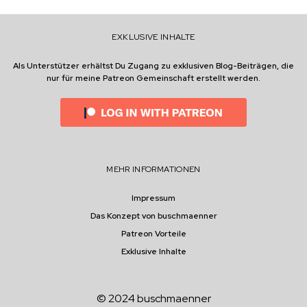
Z
A
H
EXKLUSIVE INHALTE
L
E
Als Unterstützer erhältst Du Zugang zu exklusiven Blog-Beiträgen, die
N
nur für meine Patreon Gemeinschaft erstellt werden.
W
I
R
E
I
G
E
MEHR INFORMATIONEN
N
T
L
Impressum
I
Das Konzept von buschmaenner
C
Patreon Vorteile
H
R
Exklusive Inhalte
U
N
D
© 2024 buschmaenner
F